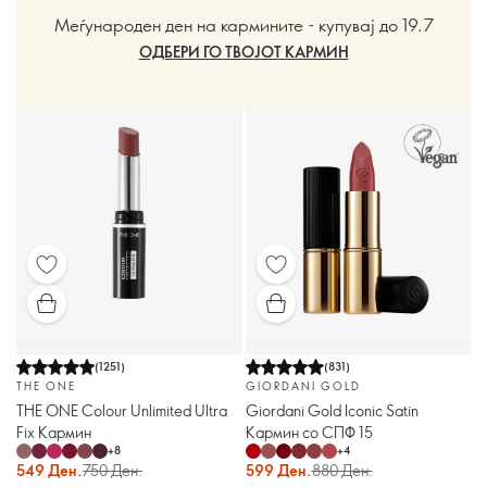
Меѓународен ден на кармините - купувај до 19.7
ОДБЕРИ ГО ТВОЈОТ КАРМИН
(
1251
)
(
831
)
THE ONE
GIORDANI GOLD
THE ONE Colour Unlimited Ultra
Giordani Gold Iconic Satin
Fix Кармин
Кармин со СПФ 15
+
8
+
4
549 Ден.
750 Ден.
599 Ден.
880 Ден.