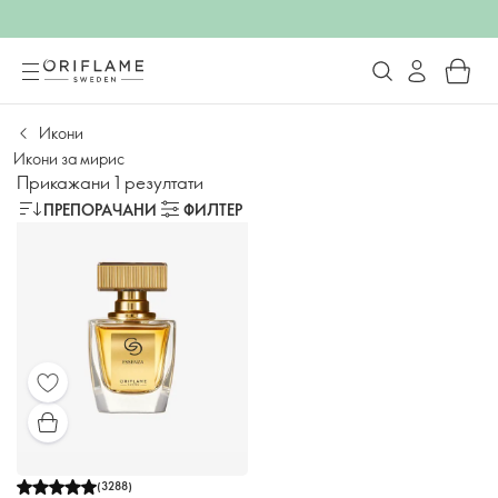
Икони
Икони за мирис
Прикажани 1 резултати
ПРЕПОРАЧАНИ
ФИЛТЕР
(
3288
)