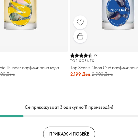
(
99
)
TOP SCENTS
opic Thunder парфимирана вода
Top Scents Neon Oud парфимирана
900 Ден.
2.199 Ден.
2.900 Ден.
Се прикажуваат 3 од вкупно 11 производ(и)
ПРИКАЖИ ПОВЕЌЕ