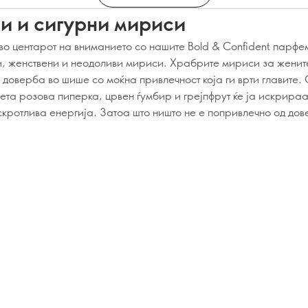
и и сигурни мириси
во центарот на вниманието со нашите Bold & Confident парфе
, женствени и неодоливи мириси. Храбрите мириси за женит
 доверба во шише со моќна привлечност која ги врти главите. 
нета розова пиперка, црвен ѓумбир и грејпфрут ќе ја искрира
скротлива енергија. Затоа што ништо не е попривлечно од дов