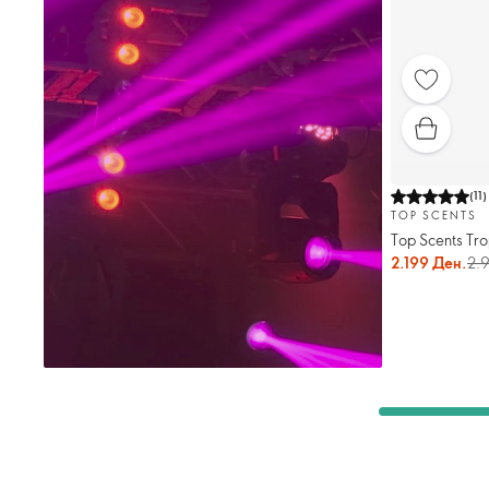
(
11
)
TOP SCENTS
Top Scents Tr
2.199 Ден.
2.