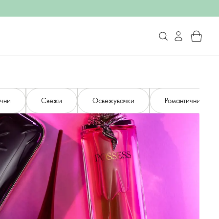
ични
Свежи
Освежувачки
Романтични