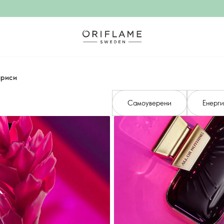
ириси
Самоуверени
Енерг