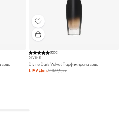
(
1230
)
DIVINE
 вода
Divine Dark Velvet Парфимирана вода
1.199 Ден.
2.100 Ден.