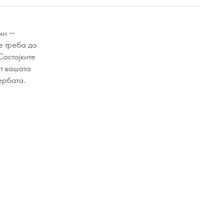
ми —
е треба да
Состојките
ат вашата
ербата.