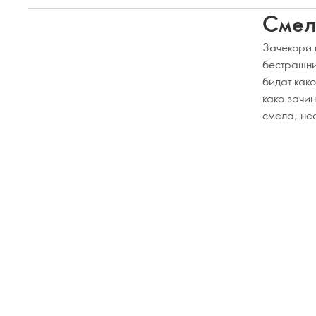
Смел
Зачекори 
бестрашни
бидат како
како зачи
смела, не