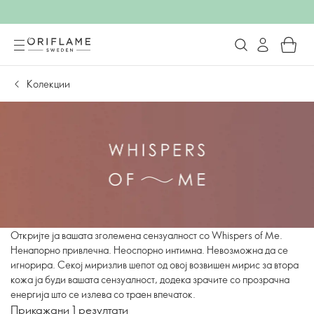
Колекции
Откријте ја вашата зголемена сензуалност со Whispers of Me.
Ненапорно привлечнa. Неоспорно интимнa. Невозможнa да се
игнорира. Секој миризлив шепот од овој возвишен мирис за втора
кожа ја буди вашата сензуалност, додека зрачите со прозрачна
енергија што се излева со траен впечаток.
Прикажани 1 резултати