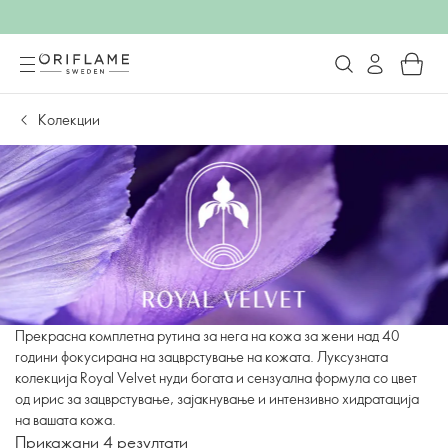
Колекции
Прекрасна комплетна рутина за нега на кожа за жени над 40
години фокусирана на зацврстување на кожата. Луксузната
колекција Royal Velvet нуди богата и сензуална формула со цвет
од ирис за зацврстување, зајакнување и интензивно хидратација
на вашата кожа.
Прикажани 4 резултати