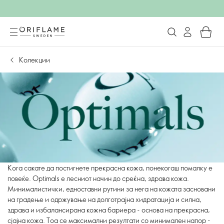
Колекции
Кога сакате да постигнете прекрасна кожа, понекогаш помалку е
повеќе. Optimals е лесниот начин до среќна, здрава кожа.
Минималистички, едноставни рутини за нега на кожата засновани
на градење и одржување на долготрајна хидратација и силна,
здрава и избалансирана кожна бариера - основа на прекрасна,
сјајна кожа. Тоа се максимални резултати со минимален напор -