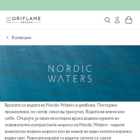
Колекции
Врската со водата во Nordic Waters е длабока. Постојано
променлива, но сепак секогаш присутна. Водата ве влече кон
себе. Откријте ја оваа неоспорна врска додека нуркате во
освежително контрастните мириси на Nordic Waters– нашите
живописни водени мириси кои ве мамат во еден хипнотизирачки
воден свет. Ревитализирајте ги вашите сетила со секое