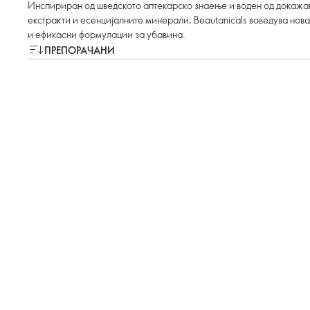
Инспириран од шведското аптекарско знаење и воден од докажа
екстракти и есенцијалните минерали, Beautanicals воведува нов
и ефикасни формулации за убавина.
ПРЕПОРАЧАНИ