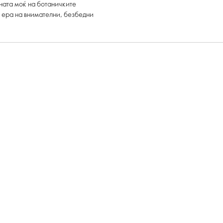
ната моќ на ботаничките
а ера на внимателни, безбедни