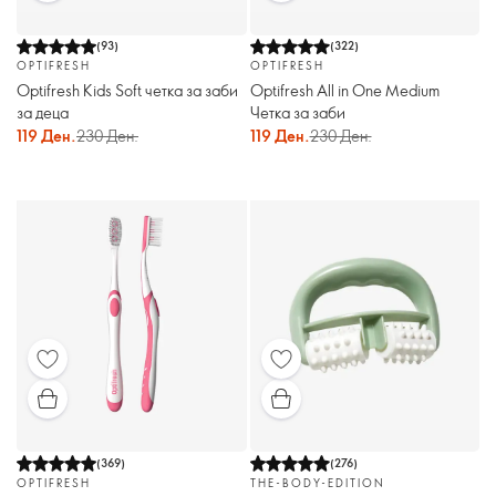
(
93
)
(
322
)
OPTIFRESH
OPTIFRESH
Optifresh Kids Soft четка за заби
Optifresh All in One Medium
за деца
Четка за заби
119 Ден.
230 Ден.
119 Ден.
230 Ден.
(
369
)
(
276
)
OPTIFRESH
THE-BODY-EDITION