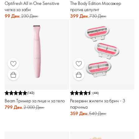
Optifresh All in One Sensitive
The Body Edition Масажер
четка за заби
против целулит
99 Ден.
230 Ден.
399 Ден.
730 Ден.
(
142
)
(
44
)
Beam Тример за лице и за тело
Резервни жилети за брич - 3
парчиња
799 Ден.
2.000 Ден.
359 Ден.
540 Ден.