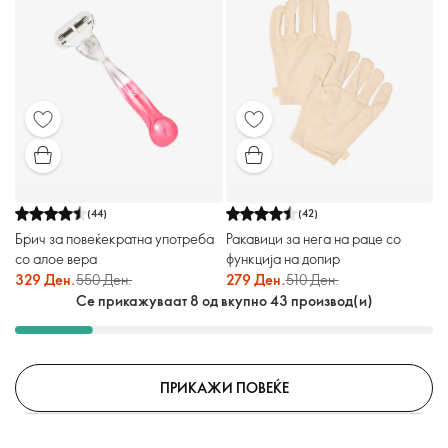
(
44
)
(
42
)
Брич за повеќекратна употреба
Ракавици за нега на раце со
со алое вера
функција на допир
329 Ден.
550 Ден.
279 Ден.
510 Ден.
Се прикажуваат 8 од вкупно 43 производ(и)
ПРИКАЖИ ПОВЕЌЕ