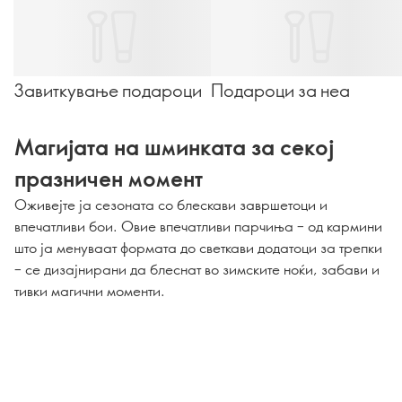
Завиткување подароци
Подароци за неа
Магијата на шминката за секој
празничен момент
Оживејте ја сезоната со блескави завршетоци и
впечатливи бои. Овие впечатливи парчиња – од кармини
што ја менуваат формата до светкави додатоци за трепки
– се дизајнирани да блеснат во зимските ноќи, забави и
тивки магични моменти.