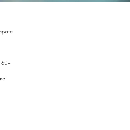
арате
з 60+
me!