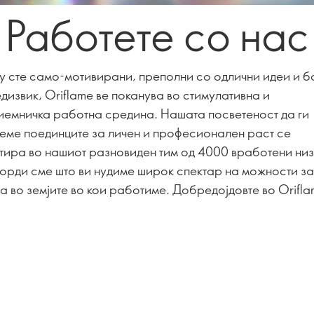
Работете со нас
у сте само-мотивирани, преполни со одлични идеи и б
дизвик, Oriflame ве поканува во стимулативна и
иемничка работна средина. Нашата посветеност да ги
неме поединците за личен и професионален раст се
тира во нашиот разновиден тим од 4000 вработени ни
 Горди сме што ви нудиме широк спектар на можности за
 во земјите во кои работиме. Добредојдовте во Orifla